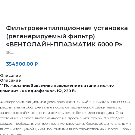
Фильтровентиляционная установка
(регенерируемый фильтр)
«ВЕНТОЛАЙН-ПЛАЗМАТИК 6000 Р»
SKU:
354900,00
₽
Описание
Описание
** По желанию Заказчика напряжение питания можно
изменить на однофазное. 1Ф, 220 В.
Фильтровентиляционная установка «ВЕНТОЛАЙН-ПЛАЗМАТИК 6000 Р»
рассчитана на обслуживание порталов термической резки металла,
зачистных рабочих зон или до четырех рабочих мест сварщика. Она
состоит из каркаса, выполненного из профильной трубы 30х30х2, что
создает необходимую прочность конструкции. Каркас обшит стальными
листами толщиной 1,5 мм., покрытыми высококачественным порошковым
напылением.