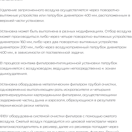
Удаление загрязненного воздуха осуществляется через поворотно-
вытяжные устройства или патрубок диаметром 400 мм, расположенным в
верхней части установки.
Установка может быть выполнена в разных модификациях. Отбор воздуха
может производиться либо через четыре поворотно-вытяжных устройства
диаметром 160 мм, либо чрез два поворотно-вытяжных устройства
диаметром 200 мм., либо через воздухоприемный патрубок диаметром
400 мм., в зависимости от поставленной задачи.
В процессе монтажа фильтровентиляционной установки патрубок
соединяется с воздуховодом, ведущим непосредственно к зонам
дымоудаления.
Установка оборудована металлическим фильтром грубой очистки,
одновременно выполняющем роль искрогасителя и четырьмя
регенерируемыми картриджными фильтрами, осуществляющими
задержание частиц дыма и аэрозоля, образующихся в результате
термической резки металла.
ФВУ оборудована системой очистки фильтров с помощью сжатого
воздуха. Сжатый воздух подводится из цеховой магистрали через
влагомаслоотделитель в ресивер, далее из ресивера попадает через
электромагнитный клапан во внутреннюю полость фильтра. Резкий