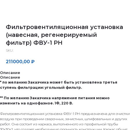
Фильтровентиляционная установка
(навесная, регенерируемый
фильтр) ФВУ-1 РН
SKU:
211000,00
₽
Описание
Описание
* по желанию Заказчика может быть установлена третья
ступень фильтрации: угольный фильтр.
** По желанию Заказчика напряжение питания можно
изменить на однофазное. 1Ф, 220 В.
Фильтровентиляционная установка ФВУ-1 РН предназначена для очистки
воздуха при проведении сварочных, зачистных, шлифовальных и других
работ. Она состоит из каркаса, выполненного из профильной трубы
30х30х2, что создает необходимую прочность конструкции. Каркас обшит