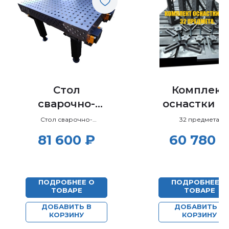
Стол
Комплект
сварочно-
оснастки 
сборочный
(32 предмет
Стол сварочно-
32 предмета
сборочный.
ССб-3D
81 600
₽
60 780
ПОДРОБНЕЕ О
ПОДРОБНЕЕ О
ТОВАРЕ
ТОВАРЕ
ДОБАВИТЬ В
ДОБАВИТЬ В
КОРЗИНУ
КОРЗИНУ