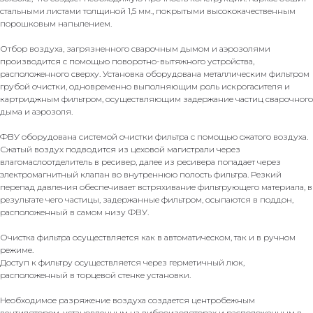
стальными листами толщиной 1,5 мм., покрытыми высококачественным
порошковым напылением.
Отбор воздуха, загрязненного сварочным дымом и аэрозолями
производится с помощью поворотно-вытяжного устройства,
расположенного сверху. Установка оборудована металлическим фильтром
грубой очистки, одновременно выполняющим роль искрогасителя и
картриджным фильтром, осуществляющим задержание частиц сварочного
дыма и аэрозоля.
ФВУ оборудована системой очистки фильтра с помощью сжатого воздуха.
Сжатый воздух подводится из цеховой магистрали через
влагомаслоотделитель в ресивер, далее из ресивера попадает через
электромагнитный клапан во внутреннюю полость фильтра. Резкий
перепад давления обеспечивает встряхивание фильтрующего материала, в
результате чего частицы, задержанные фильтром, осыпаются в поддон,
расположенный в самом низу ФВУ.
Очистка фильтра осуществляется как в автоматическом, так и в ручном
режиме.
Доступ к фильтру осуществляется через герметичный люк,
расположенный в торцевой стенке установки.
Необходимое разряжение воздуха создается центробежным
вентилятором, установленным на виброизоляторах и расположенным в