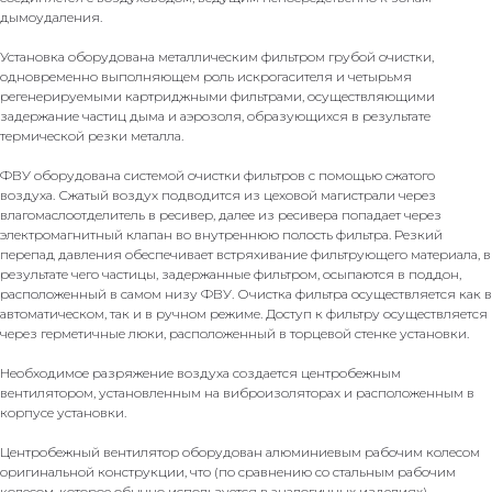
дымоудаления.
Установка оборудована металлическим фильтром грубой очистки,
одновременно выполняющем роль искрогасителя и четырьмя
регенерируемыми картриджными фильтрами, осуществляющими
задержание частиц дыма и аэрозоля, образующихся в результате
термической резки металла.
ФВУ оборудована системой очистки фильтров с помощью сжатого
воздуха. Сжатый воздух подводится из цеховой магистрали через
влагомаслоотделитель в ресивер, далее из ресивера попадает через
электромагнитный клапан во внутреннюю полость фильтра. Резкий
перепад давления обеспечивает встряхивание фильтрующего материала, в
результате чего частицы, задержанные фильтром, осыпаются в поддон,
расположенный в самом низу ФВУ. Очистка фильтра осуществляется как в
автоматическом, так и в ручном режиме. Доступ к фильтру осуществляется
через герметичные люки, расположенный в торцевой стенке установки.
Необходимое разряжение воздуха создается центробежным
вентилятором, установленным на виброизоляторах и расположенным в
корпусе установки.
Центробежный вентилятор оборудован алюминиевым рабочим колесом
оригинальной конструкции, что (по сравнению со стальным рабочим
колесом, которое обычно используется в аналогичных изделиях)