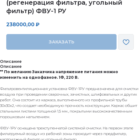
(регенерация фильтра, угольный
фильтр) ФВУ-1 РУ
238000,00
₽
ЗАКАЗАТЬ
Описание
Описание
** По желанию Заказчика напряжение питания можно
изменить на однофазное. 1Ф, 220 В.
Фильтровентиляционная установка ФВУ-1РУ предназначена для очистки
воздуха при проведении сварочных, зачистных, шлифовальных и других
работ. Она состоит из каркаса, выполненного из профильной трубы
30х30х2, что создает необходимую прочность конструкции. Каркас обшит
стальными листами толщиной 1,5 мм., покрытыми высококачественным
порошковым напылением.
ФВУ-1РУ оснащена трехступенчатой системой очистки. На первом этапе
фильтруемый воздух из рабочей зоны проходит через предфильтр,
картриджный фильтр и угольный фильтр.