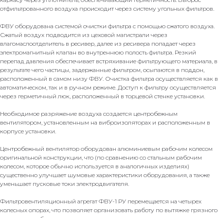
отфильтрованного воздуха происходит через систему угольных фильтров.
ФВУ оборудована системой очистки фильтра с помощью сжатого воздуха.
Сжатый воздух подводится из цеховой магистрали через
влагомаслоотделитель в ресивер, далее из ресивера попадает через
электромагнитный клапан во внутреннюю полость фильтра. Резкий
перепад давления обеспечивает встряхивание фильтрующего материала, в
результате чего частицы, задержанные фильтром, осыпаются в поддон,
расположенный в самом низу ФВУ. Очистка фильтра осуществляется как в
автоматическом, так и в ручном режиме. Доступ к фильтру осуществляется
через герметичный люк, расположенный в торцевой стенке установки.
Необходимое разряжение воздуха создается центробежным
вентилятором, установленным на виброизоляторах и расположенным в
корпусе установки.
Центробежный вентилятор оборудован алюминиевым рабочим колесом
оригинальной конструкции, что (по сравнению со стальным рабочим
колесом, которое обычно используется в аналогичных изделиях)
существенно улучшает шумовые характеристики оборудования, а также
уменьшает пусковые токи электродвигателя.
Фильтровентиляционный агрегат ФВУ-1 РУ перемещается на четырех
колесных опорах, что позволяет организовать работу по вытяжке грязного