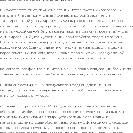
В качестве третьей ступени фильтрации используется многоразовый
панельный насыпной угольный фильтр, в который засыпается
активированный уголь марки АГ-3. Фильтр состоит из металлического
каркаса, который образует рамку, закрытую с обеих сторон мелкоячеистой
металлической сеткой. Внутрь рамки засыпается активированный уголь.
Активированный уголь, утративший свои свойства, подлежит замене.
Насыпные угольный фильтры обладают очень высоким качеством очистки
воздуха и способствуют удалению неприятных запахов, фильтрации
паров токсичных веществ, газов (кроме газов с низкой молекулярной
массой), летучих органических соединений, выхлопных газов и т.д.
Качество такого фильтра значительно выше, срок эксплуатации больше по
сравнению с фильтрами, где бумага пропитана угольным порошком.
В нижней части ФВУ-1РУ предусмотрен поддон для пыли. При
необходимости или по мере загрязнения необходимо производить
очистку поддона от мусора.
С лицевой стороны ФВУ-1РУ оборудован контрольной дверью для
обслуживания фильтров, которая жестко фиксируется специальными
прижимными винтами. Фильтры установлены в специальные
направляющие, которые обеспечивают жесткую фиксацию в шкафе. Все
открывающиеся элементы установки (дверь, поддон) примыкают к
каркасу через уплотнитель, обеспечивающий герметичность. Выброс