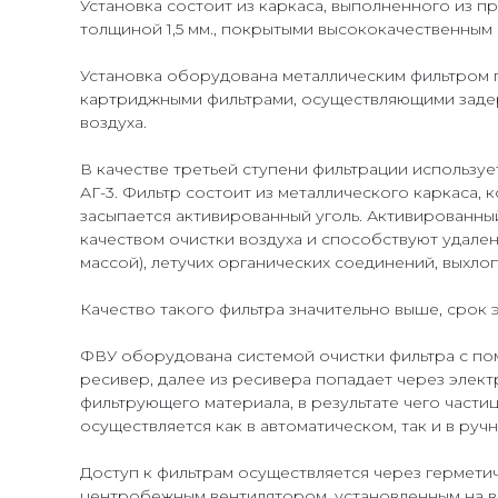
Установка состоит из каркаса, выполненного из 
толщиной 1,5 мм., покрытыми высококачественны
Установка оборудована металлическим фильтром
картриджными фильтрами, осуществляющими задер
воздуха.
В качестве третьей ступени фильтрации использу
АГ-3. Фильтр состоит из металлического каркаса,
засыпается активированный уголь. Активированны
качеством очистки воздуха и способствуют удален
массой), летучих органических соединений, выхлопн
Качество такого фильтра значительно выше, срок
ФВУ оборудована системой очистки фильтра с пом
ресивер, далее из ресивера попадает через элек
фильтрующего материала, в результате чего част
осуществляется как в автоматическом, так и в руч
Доступ к фильтрам осуществляется через гермети
центробежным вентилятором, установленным на в