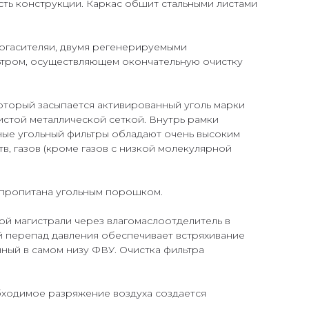
сть конструкции. Каркас обшит стальными листами
огасителяи, двумя регенерируемыми
ьтром, осуществляющем окончательную очистку
который засыпается активированный уголь марки
еистой металлической сеткой. Внутрь рамки
пные угольный фильтры обладают очень высоким
в, газов (кроме газов с низкой молекулярной
а пропитана угольным порошком.
ой магистрали через влагомаслоотделитель в
й перепад давления обеспечивает встряхивание
ный в самом низу ФВУ. Очистка фильтра
бходимое разряжение воздуха создается