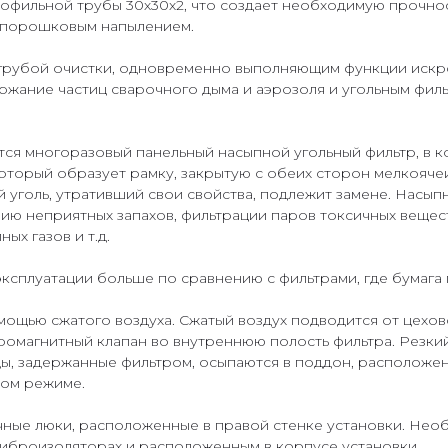
профильной трубы 30х30х2, что создает необходимую прочно
м порошковым напылением.
 грубой очистки, одновременно выполняющим функции искр
жание частиц сварочного дыма и аэрозоля и угольным фил
ется многоразовый панельный насыпной угольный фильтр, в 
 который образует рамку, закрытую с обеих сторон мелкояч
й уголь, утративший свои свойства, подлежит замене. Насы
ию неприятных запахов, фильтрации паров токсичных вещест
ых газов и т.д.
 эксплуатации больше по сравнению с фильтрами, где бумаг
ощью сжатого воздуха. Сжатый воздух подводится от цехов
тромагнитный клапан во внутреннюю полость фильтра. Резки
ицы, задержанные фильтром, осыпаются в поддон, расположен
ном режиме.
чные люки, расположенные в правой стенке установки. Нео
иброизоляторах и расположенным в корпусе установки.