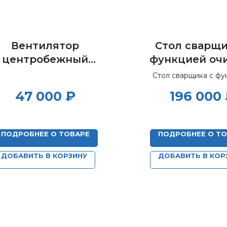
Вентилятор
Стол сварщи
центробежный
функцией оч
(радиальный)
воздуха.
Стол сварщика с фу
ВЦ-14-46-4
Регенериру
очистки воздух
47 000
₽
196 000
Регенерируемый ф
фильтр. От
Отбор воздуха чере
воздуха чере
Ниша для ног
СС-РН
ПОДРОБНЕЕ О ТОВАРЕ
ПОДРОБНЕЕ О Т
ДОБАВИТЬ В КОРЗИНУ
ДОБАВИТЬ В КОР