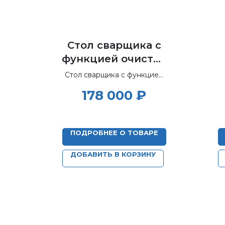
Стол сварщика с
функцией очистки
воздуха.
Стол сварщика с функцией
Регенерируемый
очистки воздуха.
178 000
₽
Регенерируемый фильтр.
фильтр. Отбор
Отбор воздуха через
воздуха через
жалюзи в экране.
жалюзи в экране
ПОДРОБНЕЕ О ТОВАРЕ
СС-Р
ДОБАВИТЬ В КОРЗИНУ