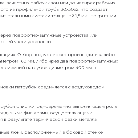
а, зачистных рабочих зон или до четырех рабочих
ного из профильной трубы 30х30х2, что создает
т стальными листами толщиной 1,5 мм., покрытыми
через поворотно-вытяжные устройства или
хней части установки.
кациях. Отбор воздуха может производиться либо
метром 160 мм, либо чрез два поворотно-вытяжных
хоприемный патрубок диаметром 400 мм., в
новки патрубок соединяется с воздуховодом,
 грубой очистки, одновременно выполняющем роль
триджными фильтрами, осуществляющими
 в результате термической резки металла.
чные люки, расположенный в боковой стенке