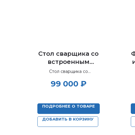
Стол сварщика со
встроенным
вентилятором СС-
Стол сварщика со
В
встроенным вентилятором.
99 000
₽
ПОДРОБНЕЕ О ТОВАРЕ
ДОБАВИТЬ В КОРЗИНУ