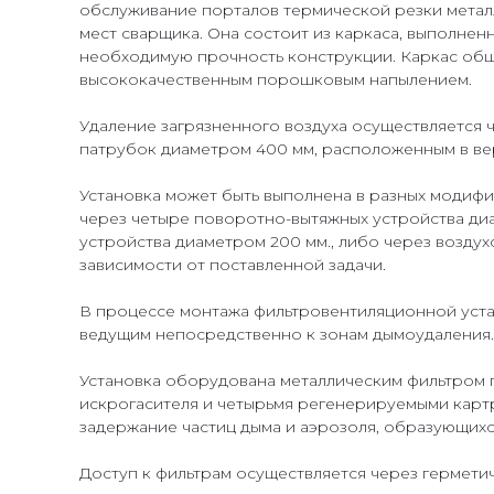
обслуживание порталов термической резки металл
мест сварщика. Она состоит из каркаса, выполнен
необходимую прочность конструкции. Каркас обши
высококачественным порошковым напылением.
Удаление загрязненного воздуха осуществляется 
патрубок диаметром 400 мм, расположенным в вер
Установка может быть выполнена в разных модифи
через четыре поворотно-вытяжных устройства диа
устройства диаметром 200 мм., либо через возду
зависимости от поставленной задачи.
В процессе монтажа фильтровентиляционной уста
ведущим непосредственно к зонам дымоудаления.
Установка оборудована металлическим фильтром
искрогасителя и четырьмя регенерируемыми кар
задержание частиц дыма и аэрозоля, образующихся
Доступ к фильтрам осуществляется через гермети