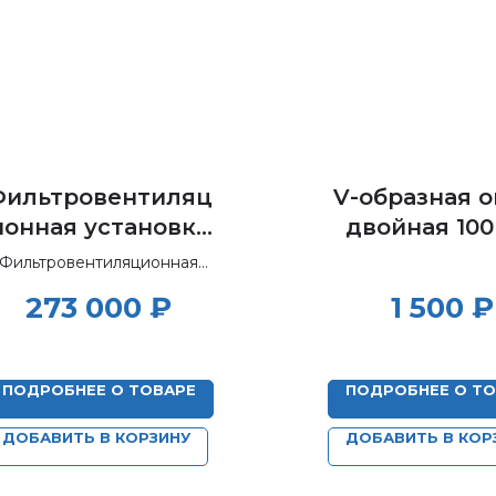
Фильтровентиляц
V-образная 
ионная установка
двойная 10
(навесная,
Фильтровентиляционная
регенерируемый
установка (навесная,
273 000
₽
1 500
₽
регенерируемый фильтр)
фильтр) ФВУ-2 РН
ПОДРОБНЕЕ О ТОВАРЕ
ПОДРОБНЕЕ О Т
ДОБАВИТЬ В КОРЗИНУ
ДОБАВИТЬ В КОР