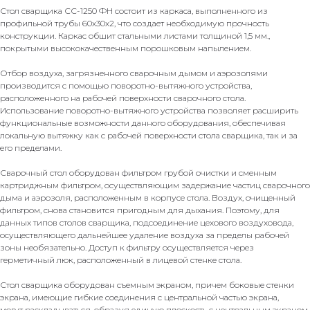
Стол сварщика СС-1250 ФН состоит из каркаса, выполненного из
профильной трубы 60х30х2, что создает необходимую прочность
конструкции. Каркас обшит стальными листами толщиной 1,5 мм.,
покрытыми высококачественным порошковым напылением.
Отбор воздуха, загрязненного сварочным дымом и аэрозолями
производится с помощью поворотно-вытяжного устройства,
расположенного на рабочей поверхности сварочного стола.
Использование поворотно-вытяжного устройства позволяет расширить
функциональные возможности данного оборудования, обеспечивая
локальную вытяжку как с рабочей поверхности стола сварщика, так и за
его пределами.
Сварочный стол оборудован фильтром грубой очистки и сменным
картриджным фильтром, осуществляющим задержание частиц сварочного
дыма и аэрозоля, расположенным в корпусе стола. Воздух, очищенный
фильтром, снова становится пригодным для дыхания. Поэтому, для
данных типов столов сварщика, подсоединение цехового воздуховода,
осуществляющего дальнейшее удаление воздуха за пределы рабочей
зоны необязательно. Доступ к фильтру осуществляется через
герметичный люк, расположенный в лицевой стенке стола.
Стол сварщика оборудован съемным экраном, причем боковые стенки
экрана, имеющие гибкие соединения с центральной частью экрана,
могут раскладываться, образуя единую плоскость с центральным экраном,