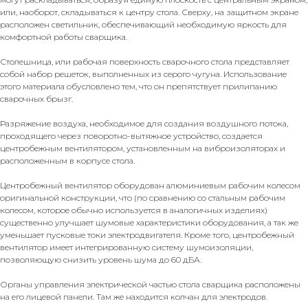
или, наоборот, складываться к центру стола. Сверху, на защитном экране
расположен светильник, обеспечивающий необходимую яркость для
комфортной работы сварщика.
Столешница, или рабочая поверхность сварочного стола представляет
собой набор решеток, выполненных из серого чугуна. Использование
этого материала обусловлено тем, что он препятствует прилипанию
сварочных брызг.
Разряжение воздуха, необходимое для создания воздушного потока,
проходящего через поворотно-вытяжное устройство, создается
центробежным вентилятором, установленным на виброизоляторах и
расположенным в корпусе стола.
Центробежный вентилятор оборудован алюминиевым рабочим колесом
оригинальной конструкции, что (по сравнению со стальным рабочим
колесом, которое обычно используется в аналогичных изделиях)
существенно улучшает шумовые характеристики оборудования, а так же
уменьшает пусковые токи электродвигателя. Кроме того, центробежный
вентилятор имеет интегрированную систему шумоизоляции,
позволяющую снизить уровень шума до 60 дБА.
Органы управления электрической частью стола сварщика расположены
на его лицевой панели. Там же находится колчан для электродов.