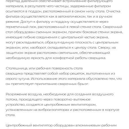
перепад давления обеспечивает встряхивание фильтрующего
материала, в результате чего частицы, задержанные фильтром
осыпаются в поддон, расположенный в самом низу стола. Очистка
фильтра осуществляется как в автоматическом, так и в ручном
режиме. Доступ к фильтру и поддону осуществляется через
герметичный люк, расположенный в левой стенке стола. Сварочный
стол оборудован съемным экраном, причем боковые стенки экрана,
имеющие гибкие соединения с центральной частью экрана,
могут раскладываться, образуя единую плоскость с центральным
экраном, или, наоборот, складываться к центру стола. Сверху, на
защитном экране расположен светильник, обеспечивающий
необходимую яркость для комфортной работы сварщика.
Столешница, или рабочая поверхность стола
сварщика представляет собой набор решеток, выполненных из
серого чугуна. Использование этого материала обусловлено тем, что
он препятствует прилипанию сварочных брызг.
Разряжение воздуха, необходимое для создания воздушного
потока, проходящего через поворотно-вытяжное
устройство, создается центробежным вентилятором,
установленным на виброизоляторах и расположенным в корпусе
стола.
Центробежный вентилятор оборудован алюминиевым рабочим