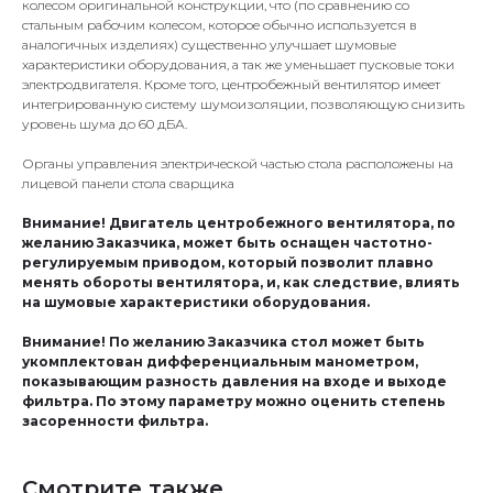
колесом оригинальной конструкции, что (по сравнению со
стальным рабочим колесом, которое обычно используется в
аналогичных изделиях) существенно улучшает шумовые
характеристики оборудования, а так же уменьшает пусковые токи
электродвигателя. Кроме того, центробежный вентилятор имеет
интегрированную систему шумоизоляции, позволяющую снизить
уровень шума до 60 дБА.
Органы управления электрической частью стола расположены на
лицевой панели стола сварщика
Внимание! Двигатель центробежного вентилятора, по
желанию Заказчика, может быть оснащен частотно-
регулируемым приводом, который позволит плавно
менять обороты вентилятора, и, как следствие, влиять
на шумовые характеристики оборудования.
Внимание! По желанию Заказчика стол может быть
укомплектован дифференциальным манометром,
показывающим разность давления на входе и выходе
фильтра. По этому параметру можно оценить степень
засоренности фильтра.
Смотрите также