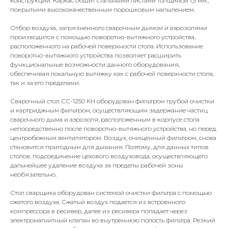
конструкции. Каркас обшит стальными листами толщиной 1,5 мм.,
покрытыми высококачественным порошковым напылением.
Отбор воздуха, загрязненного сварочным дымом и аэрозолями
производится с помощью поворотно-вытяжного устройства,
расположенного на рабочей поверхности стола. Использование
поворотно-вытяжного устройства позволяет расширить
функциональные возможности данного оборудования,
обеспечивая локальную вытяжку как с рабочей поверхности стола,
так и за его пределами.
Сварочный стол СС-1250 КН оборудован фильтром грубой очистки
и картриджным фильтром, осуществляющим задержание частиц
сварочного дыма и аэрозоля, расположенным в корпусе стола
непосредственно после поворотно-вытяжного устройства, но перед
центробежным вентилятором. Воздух, очищенный фильтром, снова
становится пригодным для дыхания. Поэтому, для данных типов
столов, подсоединение цехового воздуховода, осуществляющего
дальнейшее удаление воздуха за пределы рабочей зоны
необязательно.
Стол сварщика оборудован системой очистки фильтра с помощью
сжатого воздуха. Сжатый воздух подается из встроенного
компрессора в ресивер, далее из ресивера попадает через
электромагнитный клапан во внутреннюю полость фильтра. Резкий