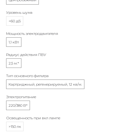
Уровень шума
<60 дБ
Мощность электродвигателя
1,1 кВт
Радиус действия ПВУ
2,5 м.*
Тип основного фильтра
Картриджный, регенерируемый, 12 кв/м.
Электропитание
220/380 В*
Освещенность при вкл лампе
>150 лк