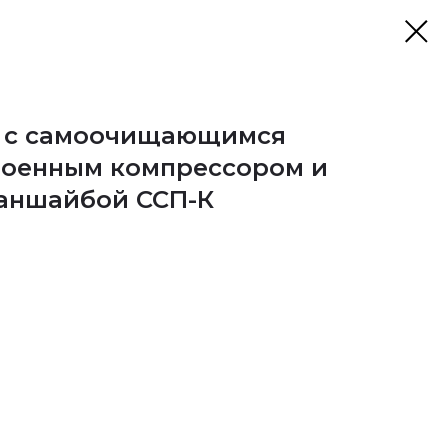
а с самоочищающимся
роенным компрессором и
аншайбой ССП-К