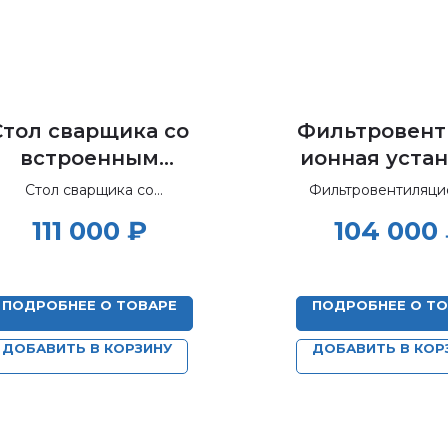
Стол сварщика со
Фильтровент
встроенным
ионная уста
вентилятором,
(сменны
Стол сварщика со
Фильтровентиляци
поворотно-
фильтры
строенным вентилятором,
установка (смен
111 000
₽
104 000
поворотно-вытяжным
фильтры)
вытяжным
«ВЕНТОЛАЙ
устройством и нишей для
устройством и
ПЛАЗМАТИК 
ног.
ишей для ног СС-
СФ»
ПОДРОБНЕЕ О ТОВАРЕ
ПОДРОБНЕЕ О Т
ВНП
ДОБАВИТЬ В КОРЗИНУ
ДОБАВИТЬ В КОР