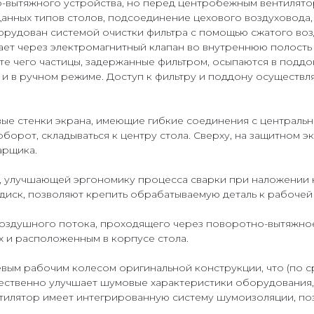
-вытяжного устройства, но перед центробежным вентилятор
 данных типов столов, подсоединение цехового воздуховод
орудован системой очистки фильтра с помощью сжатого возд
ает через электромагнитный клапан во внутреннюю полость
те чего частицы, задержанные фильтром, осыпаются в поддо
к и в ручном режиме. Доступ к фильтру и поддону осуществ
е стенки экрана, имеющие гибкие соединения с центральной
оборот, складываться к центру стола. Сверху, на защитном
арщика.
 улучшающей эргономику процесса сварки при наложении кр
иск, позволяют крепить обрабатываемую деталь к рабочей
воздушного потока, проходящего через поворотно-вытяжно
 и расположенным в корпусе стола.
м рабочим колесом оригинальной конструкции, что (по с
щественно улучшает шумовые характеристики оборудования,
нтилятор имеет интегрированную систему шумоизоляции, по