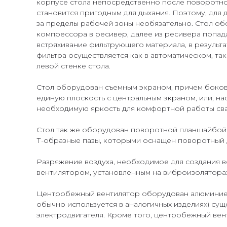
корпусе стола непосредственно после поворотно
становится пригодным для дыхания. Поэтому, для
за пределы рабочей зоны необязательно. Стол об
компрессора в ресивер, далее из ресивера попад
встряхивание фильтрующего материала, в результа
фильтра осуществляется как в автоматическом, та
левой стенке стола.
Стол оборудован съемным экраном, причем боковы
единую плоскость с центральным экраном, или, на
необходимую яркость для комфортной работы св
Стол так же оборудован поворотной планшайбой,
Т-образные пазы, которыми оснащен поворотный д
Разряжение воздуха, необходимое для создания 
вентилятором, установленным на виброизоляторах
Центробежный вентилятор оборудован алюминиевы
обычно используется в аналогичных изделиях) су
электродвигателя. Кроме того, центробежный ве