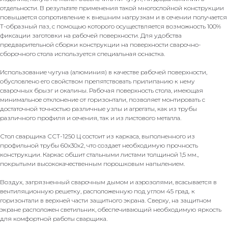
отдельности. В результате применения такой многослойной конструкции
повышается сопротивление к внешним нагрузкам и в сечении получается
Т-образный паз, с помощью которого осуществляется возможность 100%
фиксации заготовки на рабочей поверхности. Для удобства
предварительной сборки конструкции на поверхности сварочно-
сборочного стола используется специальная оснастка.
Использование чугуна (алюминия) в качестве рабочей поверхности,
обусловлено его свойством препятствовать прилипанию к нему
сварочных брызг и окалины. Рабочая поверхность стола, имеющая
минимальное отклонение от горизонтали, позволяет монтировать с
достаточной точностью различные узлы и агрегаты, как из трубы
различного профиля и сечения, так и из листового металла.
Стол сварщика ССТ-1250 Ц состоит из каркаса, выполненного из
профильной трубы 60х30х2, что создает необходимую прочность
конструкции. Каркас обшит стальными листами толщиной 1,5 мм.,
покрытыми высококачественным порошковым напылением.
Воздух, загрязненный сварочным дымом и аэрозолями, всасывается в
вентиляционную решетку, расположенную под углом 45 град. к
горизонтали в верхней части защитного экрана. Сверху, на защитном
экране расположен светильник, обеспечивающий необходимую яркость
для комфортной работы сварщика.