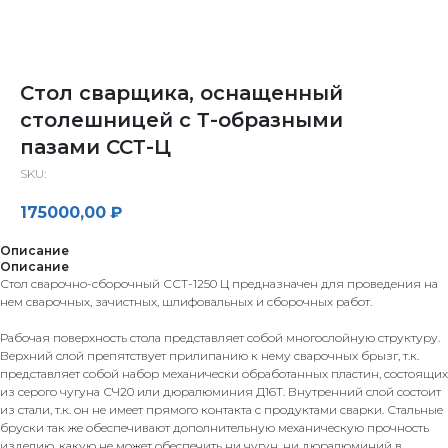
Стол сварщика, оснащенный
столешницей с Т-образными
пазами ССТ-Ц
SKU:
175000,00
₽
Описание
Описание
Стол сварочно-сборочный ССТ-1250 Ц предназначен для проведения на
нем сварочных, зачистных, шлифовальных и сборочных работ.
Рабочая поверхность стола представляет собой многослойную структуру.
Верхний слой препятствует прилипанию к нему сварочных брызг, т.к.
представляет собой набор механически обработанных пластин, состоящих
из серого чугуна СЧ20 или дюралюминия Д16Т. Внутренний слой состоит
из стали, т.к. он не имеет прямого контакта с продуктами сварки. Стальные
бруски так же обеспечивают дополнительную механическую прочность
изделию, какую не может обеспечить ни чугун, ни дюралюминий в