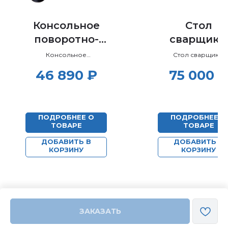
Консольное
Стол
поворотно-
сварщика,
вытяжное
подключае
Консольное
Стол сварщика,
поворотно-вытяжное
подключаемый к
устройство
й к цехово
46 890
₽
75 000
₽
устройство.
цеховой вентиляци
КПВУ
вентиляци
СС-Ц
ПОДРОБНЕЕ О
ПОДРОБНЕЕ О
ТОВАРЕ
ТОВАРЕ
ДОБАВИТЬ В
ДОБАВИТЬ В
КОРЗИНУ
КОРЗИНУ
ЗАКАЗАТЬ
Tilda
Made on