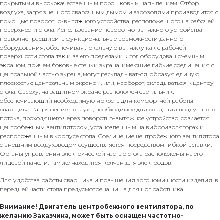
покрытыми высококачественным порошковым напылением. Отбор
воздуха, загрязненного сварочным дымом и аэрозолями производится с
помощью поворотно-вытяжного устройства, расположенного на рабочей
поверхности стола. Использование поворотно-вытяжного устройства
позволяет расширить функциональные возможности данного
оборудования, обеспечивая локальную вытяжку как с рабочей
поверхности стола, так и за его пределами. Стол оборудован съемным
экраном, причем боковые стенки экрана, имеющие гибкие соединения с
центральной частью экрана, могут раскладываться, образуя единую
плоскость с центральным экраном, или, наоборот, складываться к центру
стола. Сверху, на защитном экране расположен светильник,
обеспечивающий необходимую яркость для комфортной работы
сварщика. Разряжение воздуха, необходимое для создания воздушного
потока, проходящего через поворотно-вытяжное устройство, создается
центробежным вентилятором, установленным на виброизоляторах и
расположенным в корпусе стола. Соединение центробежного вентилятора
с внешним воздуховодом осуществляется посредством гибкой вставки.
Органы управления электрической частью стола расположены на его
лицевой панели. Там же находится колчан для электродов.
Для удобства работы сварщика и повышения эргономичности изделия, в
передней части стола предусмотрена ниша для ног работника.
Внимание! Двигатель центробежного вентилятора, по
желанию Заказчика, может быть оснащен частотно-