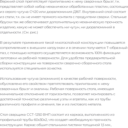
Верхний слой препятствует прилипанию к нему сварочных брызг, т.к.
представляет собой набор механически обработанных пластин, состоящих
из серого чугуна СЧ20 или дюралюминия Д16Т. Внутренний слой состоит
из стали, т.к. он не имеет прямого контакта с продуктами сварки. Стальные
бруски так же обеспечивают дополнительную механическую прочность
изделию, какую не может обеспечить ни чугун, ни дюралюминий в
отдельности. (См. рис.)
В результате применения такой многослойной конструкции повышается
сопротивление к внешним нагрузкам и в сечении получается Т-образный
паз, с помощью которого осуществляется возможность 100% фиксации
заготовки на рабочей поверхности. Для удобства предварительной
сборки конструкции на поверхности сварочно-сборочного стола
используется специальная оснастка.
Использование чугуна (алюминия) в качестве рабочей поверхности,
обусловлено его свойством препятствовать прилипанию к нему
сварочных брызг и окалины. Рабочая поверхность стола, имеющая
минимальное отклонение от горизонтали, позволяет монтировать с
достаточной точностью различные узлы и агрегаты, как из трубы
различного профиля и сечения, так и из листового металла.
Стол сварщика ССТ-1250 ВНП состоит из каркаса, выполненного из
профильной трубы 60х30х2, что создает необходимую прочность
конструкции. Каркас обшит стальными листами толщиной 1,5 мм.,