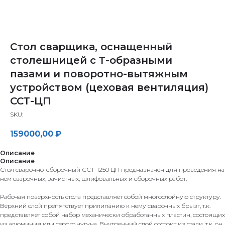
Стол сварщика, оснащенный
столешницей с Т-образными
пазами и поворотно-вытяжным
устройством (цеховая вентиляция)
ССТ-ЦП
SKU:
159000,00
₽
Описание
Описание
Стол сварочно-сборочный ССТ-1250 ЦП предназначен для проведения на
нем сварочных, зачистных, шлифовальных и сборочных работ.
Рабочая поверхность стола представляет собой многослойную структуру.
Верхний слой препятствует прилипанию к нему сварочных брызг, т.к.
представляет собой набор механически обработанных пластин, состоящих
из алюминия или серого чугуна. Внутренний слой состоит из стали, т.к. он