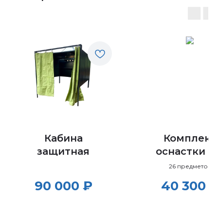
Кабина
Комплект
защитная
оснастки №
(26
26 предметов
предметов
90 000
₽
40 300