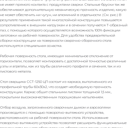
не имеет прямого контакта с продуктами сварки. Стальные бруски так же
обеспечивают дополнительную механическую прочность изделию, какую
не может обеспечить ни чугун, ни алюминий в отдельности. (См. рис.) В
результате применения такой многослойной конструкции повышается
сопротивление к внешним нагрузкам и в сечении получается Т-образный
паз, с помощью которого осуществляется возможность 100% фиксации
заготовки на рабочей поверхности. Для удобства предварительной
сборки конструкции на поверхности сварочно-сборочного стола
используется специальная оснастка.
Рабочая поверхность стола, имеющая минимальное отклонение от
горизонтали, позволяет монтировать с достаточной точностью различные
узлы и агрегаты, как из трубы различного профиля и сечения, так и из
листового металла.
Стол сварщика ССТ-1250 ЦП состоит из каркаса, выполненного из
профильной трубы 60х30х2, что создает необходимую прочность
конструкции. Каркас обшит стальными листами толщиной 1,5 мм.,
покрытыми высококачественным порошковым напылением.
Отбор воздуха, загрязненного сварочным дымом и аэрозолями
производится с помощью поворотно-вытяжного устройства,
расположенного на рабочей поверхности стола. Использование
поворотно-вытяжного устройства позволяет расширить функциональные
возможности данного оборудования, обеспечивая локальную вытяжку