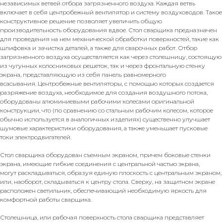
независимых ветвей отбора загрязненного воздуха. Каждая ветвь
включает в себя центробежный вентилятор и систему воздуховодов. Такое
конструктивное решение позволяет увеличить общую
производительность оборудования вдвое. Стол сварщика предназначен
для проведения на нем механической обработки поверхностей, такие как
шлифовка и зачистка деталей, а также для сварочных работ. Отбор
загрязненного воздуха осуществляется как через столешницу, состоящую
из чугунных колосниковых решеток, так и через фронтальную стенку
экрана, представляющую из себя панель равномерного
всасывания. Центробежные вентиляторы, с помощью которых создается
разряжение воздуха, необходимое для создания воздушного потока,
оборудованы алюминиевыми рабочими колесами оригинальной
конструкции, что (по сравнению со стальным рабочим колесом, которое
обычно используется в аналогичных изделиях) существенно улучшает
шумовые характеристики оборудования, а также уменьшает пусковые
токи электродвигателей.
Стол сварщика оборудован съемным экраном, причем боковые стенки
экрана, имеющие гибкие соединения с центральной частью экрана,
могут раскладываться, образуя единую плоскость с центральным экраном,
или, наоборот, складываться к центру стола. Сверху, на защитном экране
расположен светильник, обеспечивающий необходимую яркость для
комфортной работы сварщика.
Столешница, или рабочая поверхность стола сварщика представляет