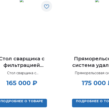
Стол сварщика c
Пряморельс
фильтрацией
система уда
воздуха и
дыма и аэро
Стол сварщика c
Пряморельсовая с
поворотной
в комплект
фильтрацией воздуха и
удаления дыма и аэ
165 000
₽
175 000
поворотной планшайбой.
в комплекте с П
планшайбой ССП-
ПВУ
Ф
ПРС+ПВУ-3
ПОДРОБНЕЕ О ТОВАРЕ
ПОДРОБНЕЕ О Т