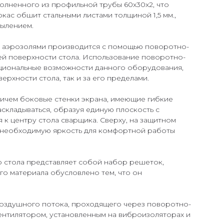
полненного из профильной трубы 60х30х2, что
ас обшит стальными листами толщиной 1,5 мм.,
ылением.
и аэрозолями производится с помощью поворотно-
ей поверхности стола. Использование поворотно-
циональные возможности данного оборудования,
ерхности стола, так и за его пределами.
ичем боковые стенки экрана, имеющие гибкие
аскладываться, образуя единую плоскость с
 к центру стола сварщика. Сверху, на защитном
 необходимую яркость для комфортной работы
о стола представляет собой набор решеток,
го материала обусловлено тем, что он
воздушного потока, проходящего через поворотно-
ентилятором, установленным на виброизоляторах и