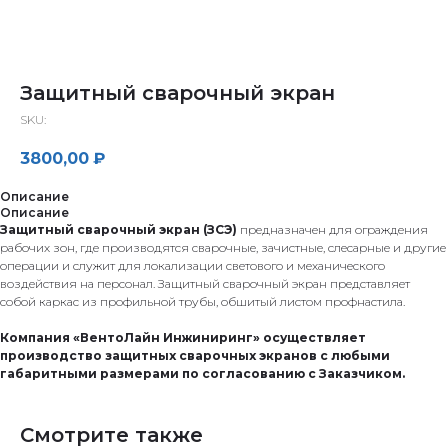
Защитный сварочный экран
SKU:
3800,00
₽
Описание
Описание
Защитный сварочный экран (ЗСЭ)
предназначен для ограждения
рабочих зон, где производятся сварочные, зачистные, слесарные и другие
операции и служит для локализации светового и механического
воздействия на персонал. Защитный сварочный экран представляет
собой каркас из профильной трубы, обшитый листом профнастила.
Компания «ВентоЛайн Инжиниринг» осуществляет
производство защитных сварочных экранов с любыми
габаритными размерами по согласованию с Заказчиком.
Смотрите также