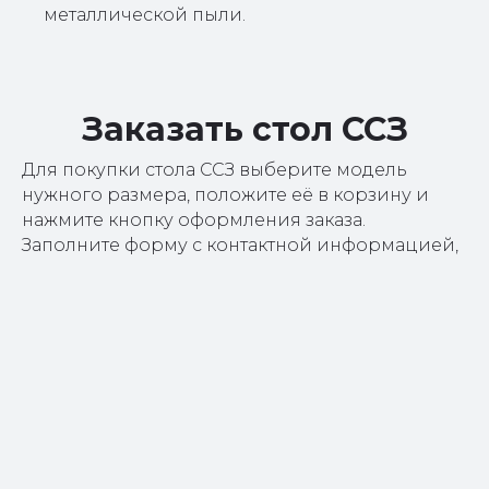
металлической пыли.
Заказать стол ССЗ
Для покупки стола ССЗ выберите модель
нужного размера, положите её в корзину и
нажмите кнопку оформления заказа.
Заполните форму с контактной информацией,
после чего ожидайте звонка от менеджера.
Специалист свяжется с вами, чтобы обсудить
технические нюансы, предложить варианты
оплаты и согласовать дату отгрузки.